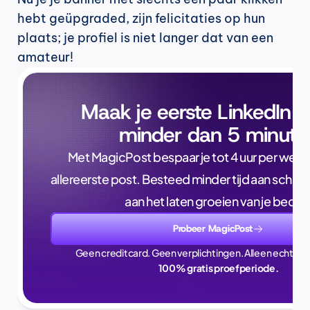
hebt geüpgraded, zijn felicitaties op hun 
plaats; je profiel is niet langer dat van een 
amateur!
Maak je eerste LinkedIn p
minder dan 5 minute
Met MagicPost bespaar je tot 4 uur per week, a
allereerste post. Besteed minder tijd aan schrijve
aan het laten groeien van je bedrijf
Probeer MagicPost
Geen creditcard. Geen verplichtingen. Alleen echte ti
100% gratis proefperiode.