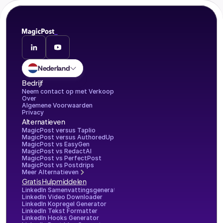
Nederland
Bedrijf
Neem contact op met Verkoop
Over
Algemene Voorwaarden
Privacy
Alternatieven
MagicPost versus Taplio
MagicPost versus AuthoredUp
MagicPost vs EasyGen
MagicPost vs RedactAI
MagicPost vs PerfectPost
MagicPost vs Postdrips
Meer Alternatieven
Gratis Hulpmiddelen
LinkedIn Samenvattingsgenerator
LinkedIn Video Downloader
LinkedIn Kopregel Generator
LinkedIn Tekst Formatter
LinkedIn Hooks Generator