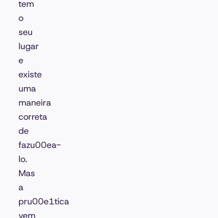
tem
o
seu
lugar
e
existe
uma
maneira
correta
de
fazu00ea-
lo.
Mas
a
pru00e1tica
vem