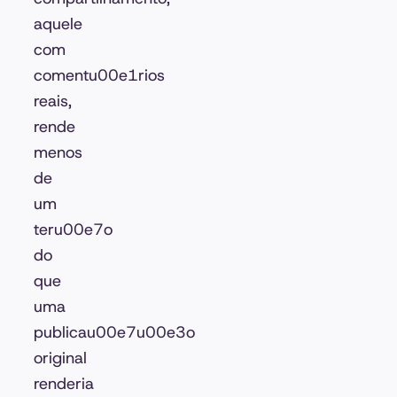
aquele
com
comentu00e1rios
reais,
rende
menos
de
um
teru00e7o
do
que
uma
publicau00e7u00e3o
original
renderia