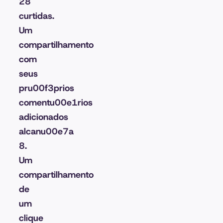
28
curtidas.
Um
compartilhamento
com
seus
pru00f3prios
comentu00e1rios
adicionados
alcanu00e7a
8.
Um
compartilhamento
de
um
clique