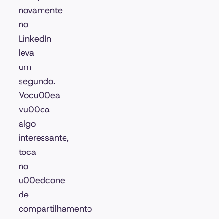
novamente
no
LinkedIn
leva
um
segundo.
Vocu00ea
vu00ea
algo
interessante,
toca
no
u00edcone
de
compartilhamento