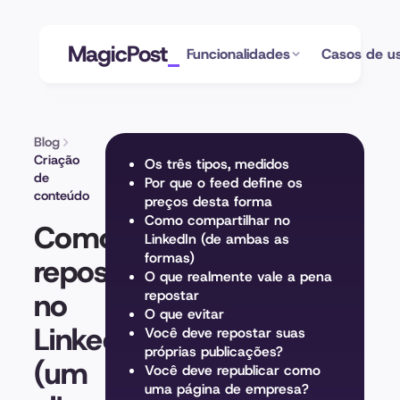
MagicPost
Funcionalidades
Casos de u
Blog
Criação
Os três tipos, medidos
de
Por que o feed define os
conteúdo
preços desta forma
Como compartilhar no
Como
LinkedIn (de ambas as
formas)
repostar
O que realmente vale a pena
no
repostar
O que evitar
LinkedIn
Você deve repostar suas
próprias publicações?
(um
Você deve republicar como
uma página de empresa?