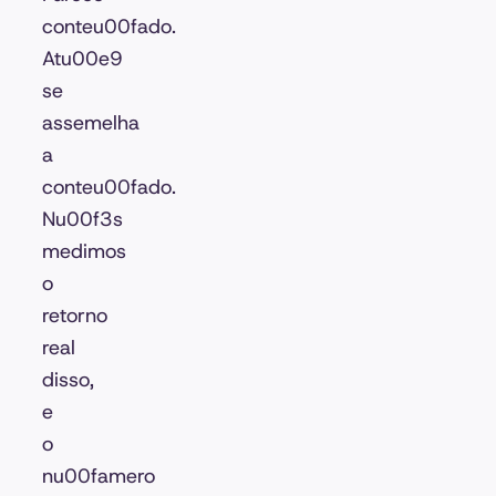
conteu00fado.
Atu00e9
se
assemelha
a
conteu00fado.
Nu00f3s
medimos
o
retorno
real
disso,
e
o
nu00famero