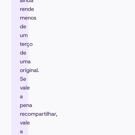
ainda
rende
menos
de
um
terço
de
uma
original.
Se
vale
a
pena
recompartilhar,
vale
a