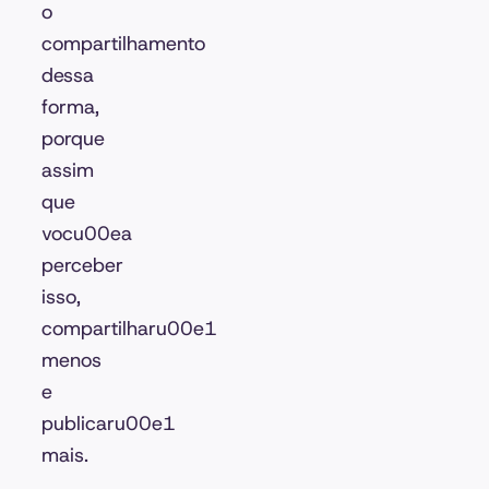
o
compartilhamento
dessa
forma,
porque
assim
que
vocu00ea
perceber
isso,
compartilharu00e1
menos
e
publicaru00e1
mais.