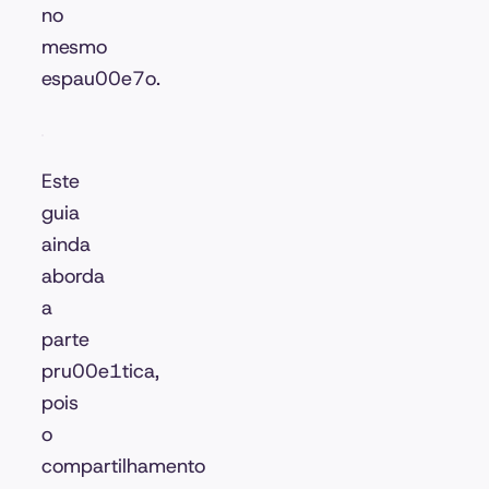
no
mesmo
espau00e7o.
Este
guia
ainda
aborda
a
parte
pru00e1tica,
pois
o
compartilhamento