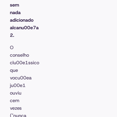
sem
nada
adicionado
alcanu00e7a
2.
O
conselho
clu00e1ssico
que
vocu00ea
ju00e1
ouviu
cem
vezes
("nunca