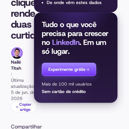
clique
De onde vêm estes dados
rende
duas
Tudo o que você
curtidas)
precisa para crescer
no
LinkedIn
. Em um
só lugar.
Naïlé
Titah
Experimente grátis
|
Última
Mais de 100 mil usuários
atualização:
Sem cartão de crédito
5 de jun. de
2026
Copiar
artigo
Compartilhar