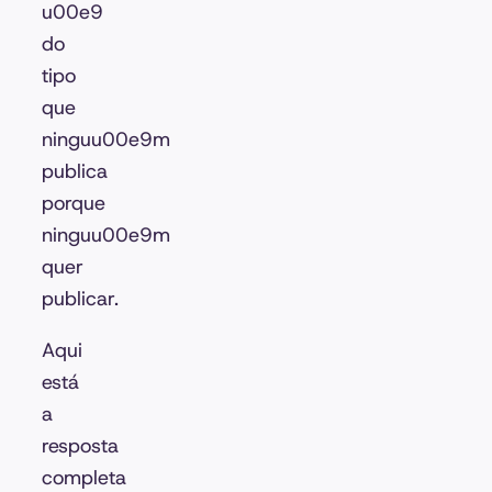
u00e9
do
tipo
que
ninguu00e9m
publica
porque
ninguu00e9m
quer
publicar.
Aqui
está
a
resposta
completa