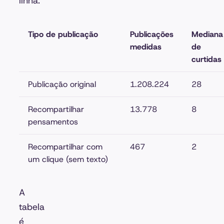
linha:
Tipo de publicação
Publicações
Mediana
medidas
de
curtidas
Publicação original
1.208.224
28
Recompartilhar
13.778
8
pensamentos
Recompartilhar com
467
2
um clique (sem texto)
A
tabela
é