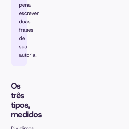
pena
escrever
duas
frases
de
sua
autoria.
Os
três
tipos,
medidos
Dividimos