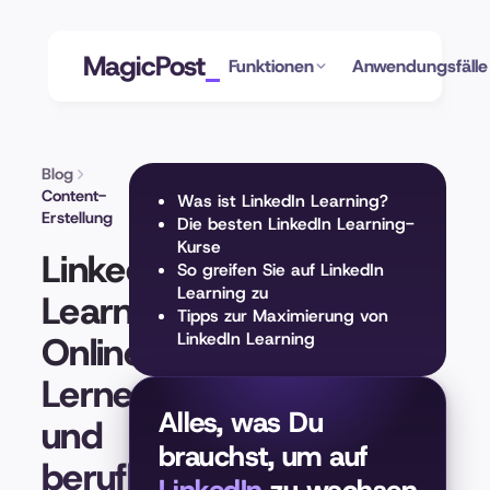
MagicPost
Funktionen
Anwendungsfälle
Blog
Content-
Was ist LinkedIn Learning?
Erstellung
Die besten LinkedIn Learning-
Kurse
LinkedIn
So greifen Sie auf LinkedIn
Learning zu
Learning:
Tipps zur Maximierung von
Online-
LinkedIn Learning
Lernen
Alles, was Du
und
brauchst, um auf
berufliches