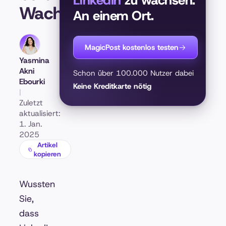
LinkedIn
zu wachsen.
Wachstum
An einem Ort.
MagicPost kostenlos testen
Yasmina
Akni
Schon über 100.000 Nutzer dabei
Ebourki
Keine Kreditkarte nötig
|
Zuletzt
aktualisiert:
1. Jan.
2025
Artikel
kopieren
Wussten
Sie,
dass