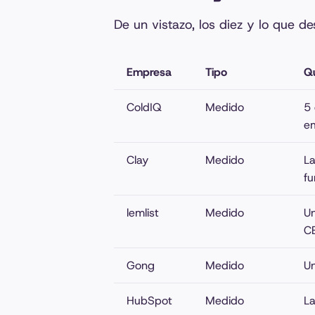
De un vistazo, los diez y lo que d
Empresa
Tipo
Q
ColdIQ
Medido
5
e
Clay
Medido
La
f
lemlist
Medido
Un
C
Gong
Medido
U
HubSpot
Medido
La