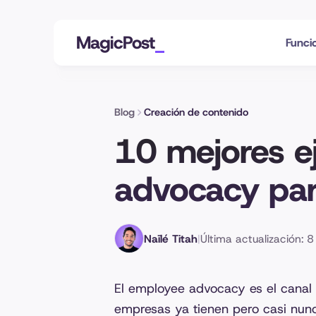
MagicPost
Funci
Blog
Creación de contenido
10 mejores e
advocacy par
Naïlé Titah
|
Última actualización: 
El employee advocacy es el canal
empresas ya tienen pero casi nunc