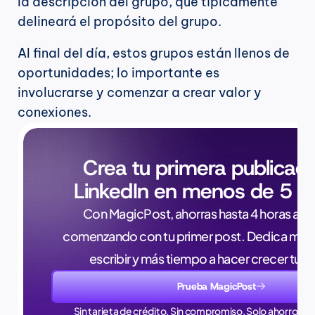
la descripción del grupo, que típicamente 
delineará el propósito del grupo.
Al final del día, estos grupos están llenos de 
oportunidades; lo importante es 
involucrarse y comenzar a crear valor y 
conexiones.
Crea tu primera publicaci
LinkedIn en menos de 5 m
Con MagicPost, ahorras hasta 4 horas a la 
comenzando con tu primer post. Dedica meno
escribir y más tiempo a hacer crecer tu 
Prueba MagicPost
Sin tarjeta de crédito. Sin compromiso. Solo ahorros en