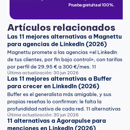
Prueba gratuita al 100%.
Artículos relacionados
Las 11 mejores alternativas a Magnettu 
para agencias de LinkedIn (2026)
Magnettu promete a las agencias «el LinkedIn 
de tus clientes, por fin bajo control», con tarifas 
por perfil de 29,95 € a 300 €/mes. 11 
Última actualización: 30 jun 2026
alternativas de nivel agencia comparadas con 
Las 11 mejores alternativas a Buffer 
datos verificados, junio de 2026.
para crecer en LinkedIn (2026)
Buffer es el generalista más amigable, y sus 
propias reseñas lo confirman: le falta la 
profundidad nativa de cada red. 11 alternativas 
Última actualización: 30 jun 2026
especializadas en LinkedIn comparadas con 
11 alternativas a Agorapulse para 
datos reales: menciones, IA de voz, 
menciones en LinkedIn (2026)