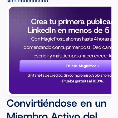
sido abandonado.
Crea tu primera publicaci
LinkedIn en menos de 5 m
Con MagicPost, ahorras hasta 4 horas a la 
comenzando con tu primer post. Dedica meno
escribir y más tiempo a hacer crecer tu 
Prueba MagicPost
Sin tarjeta de crédito. Sin compromiso. Solo ahorros en
Prueba gratuita al 100%.
Convirtiéndose en un 
Miembro Activo del 