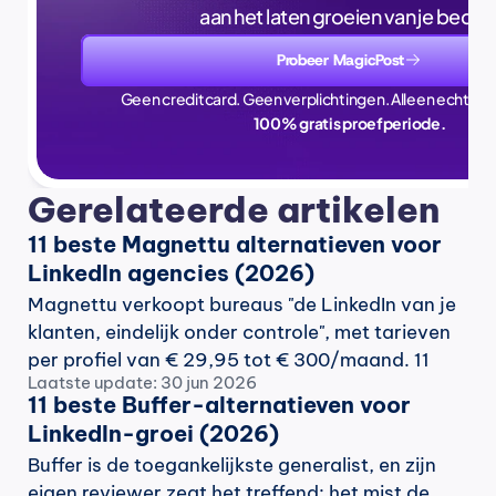
aan het laten groeien van je bedrijf
Probeer MagicPost
Geen creditcard. Geen verplichtingen. Alleen echte ti
100% gratis proefperiode.
Gerelateerde artikelen
11 beste Magnettu alternatieven voor 
LinkedIn agencies (2026)
Magnettu verkoopt bureaus "de LinkedIn van je 
klanten, eindelijk onder controle", met tarieven 
per profiel van € 29,95 tot € 300/maand. 11 
Laatste update: 30 jun 2026
alternatieven op bureauniveau, vergeleken met 
11 beste Buffer-alternatieven voor 
bewijs, juni 2026.
LinkedIn-groei (2026)
Buffer is de toegankelijkste generalist, en zijn 
eigen reviewer zegt het treffend: het mist de 