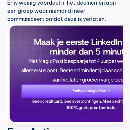
Er is weinig voordeel in het deelnemen aan 
een groep waar niemand meer 
communiceert omdat deze is verlaten.
Maak je eerste LinkedIn p
minder dan 5 minute
Met MagicPost bespaar je tot 4 uur per week, a
allereerste post. Besteed minder tijd aan schrijve
aan het laten groeien van je bedrijf
Probeer MagicPost
Geen creditcard. Geen verplichtingen. Alleen echte ti
100% gratis proefperiode.