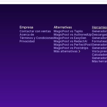
Empresa
Alternativas
Herramien
Contactar con ventas
MagicPost vs Taplio
Generador
Acerca de
MagicPost vs AuthoredUp
Descargad
Términos y Condiciones
MagicPost vs EasyGen
Generador 
Privacidad
MagicPost vs RedactAI
Formatead
MagicPost vs PerfectPost
Generador
MagicPost vs Postdrips
Generador
Más alternativas
Vista prev
Calculado
Generador
Más herram