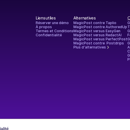
Liens utiles
Alternatives
O
Réserver une démo
MagicPost contre Taplio
G
À propos
MagicPost contre AuthoredUp
T
Termes et Conditions
MagicPost versus EasyGen
G
Confidentialité
MagicPost versus RedactAI
F
MagicPost versus PerfectPost
G
MagicPost contre  Postdrips
G
Plus d'alternatives
A
C
G
P
alité