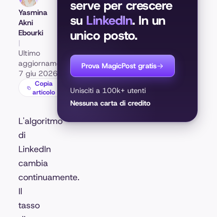
serve per crescere
Yasmina
su
LinkedIn
. In un
Akni
unico posto.
Ebourki
|
Ultimo
aggiornamento:
Prova MagicPost gratis
7 giu 2026
Copia
Unisciti a 100k+ utenti
articolo
Nessuna carta di credito
L'algoritmo
di
LinkedIn
cambia
continuamente.
Il
tasso