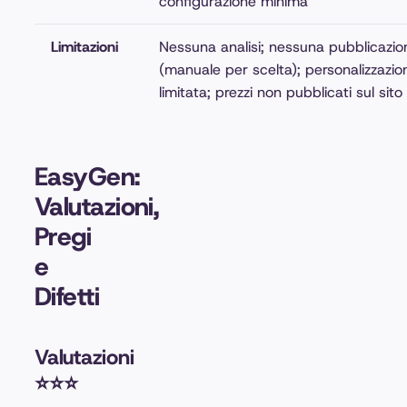
configurazione minima
Limitazioni
Nessuna analisi; nessuna pubblicazi
(manuale per scelta); personalizzazio
limitata; prezzi non pubblicati sul sito
EasyGen:
Valutazioni,
Pregi
e
Difetti
Valutazioni
⭐️⭐️⭐️