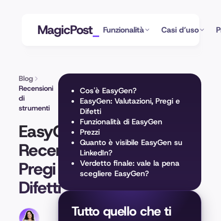
MagicPost
Funzionalità
Casi d’uso
P
Blog
Recensioni
Cos'è EasyGen?
di
EasyGen: Valutazioni, Pregi e
strumenti
Difetti
Funzionalità di EasyGen
EasyGen
Prezzi
Quanto è visibile EasyGen su
Recensione:
LinkedIn?
Pregi e
Verdetto finale: vale la pena
scegliere EasyGen?
Difetti
Tutto quello che ti