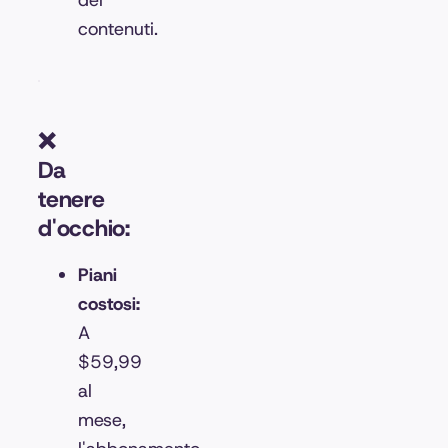
dei
contenuti.
❌
Da
tenere
d'occhio:
Piani
costosi:
A
$59,99
al
mese,