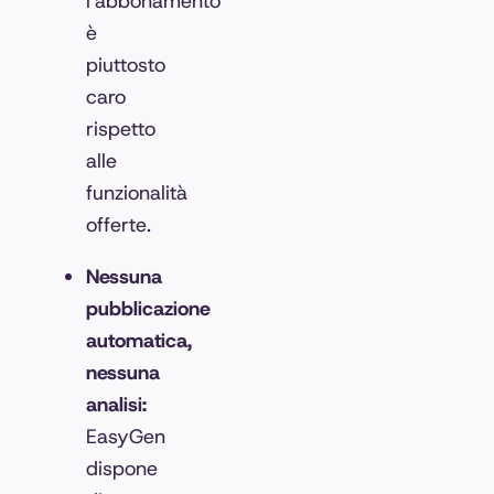
l'abbonamento
è
piuttosto
caro
rispetto
alle
funzionalità
offerte.
Nessuna
pubblicazione
automatica,
nessuna
analisi:
EasyGen
dispone