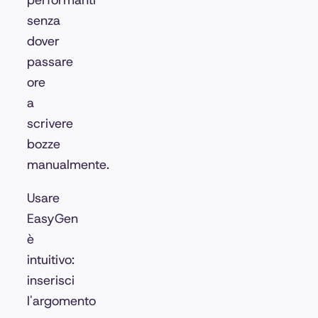
performanti
senza
dover
passare
ore
a
scrivere
bozze
manualmente.
Usare
EasyGen
è
intuitivo:
inserisci
l'argomento