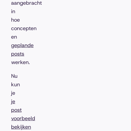
aangebracht
in
hoe
concepten
en
geplande
posts
werken.
Nu
kun
je
je
post
voorbeeld
bekijken