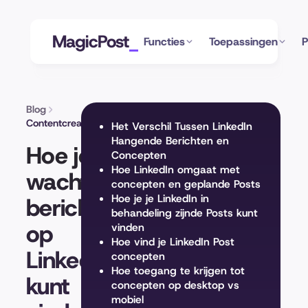
MagicPost
Functies
Toepassingen
P
Blog
Contentcreatie
Het Verschil Tussen LinkedIn
Hangende Berichten en
Hoe je je
Concepten
Hoe LinkedIn omgaat met
wachtende
concepten en geplande Posts
Hoe je je LinkedIn in
berichten
behandeling zijnde Posts kunt
op
vinden
Hoe vind je LinkedIn Post
LinkedIn
concepten
Hoe toegang te krijgen tot
kunt
concepten op desktop vs
mobiel