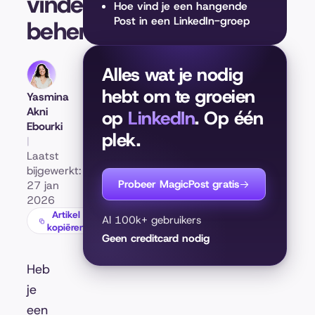
vinden en
Hoe vind je een hangende
Post in een LinkedIn-groep
beheren
Alles wat je nodig
hebt om te groeien
Yasmina
Akni
op
LinkedIn
. Op één
Ebourki
plek.
|
Laatst
bijgewerkt:
Probeer MagicPost gratis
27 jan
2026
Artikel
Al 100k+ gebruikers
kopiëren
Geen creditcard nodig
Heb
je
een