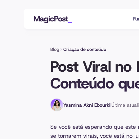
MagicPost
Fu
Blog
Criação de conteúdo
Post Viral no
Conteúdo qu
Yasmina Akni Ebourki
|
Última atual
Se você está esperando que este a
se tornarem virais, você está no l