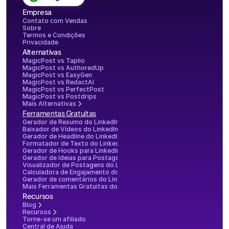
Empresa
Contato com Vendas
Sobre
Termos e Condições
Privacidade
Alternativas
MagicPost vs Taplio
MagicPost vs AuthoredUp
MagicPost vs EasyGen
MagicPost vs RedactAI
MagicPost vs PerfectPost
MagicPost vs Postdrips
Mais Alternativas
Ferramentas Gratuitas
Gerador de Resumo do LinkedIn
Baixador de Vídeos do LinkedIn
Gerador de Headline do LinkedIn
Formatador de Texto do LinkedIn
Gerador de Hooks para LinkedIn
Gerador de Ideias para Postagens no LinkedIn
Visualizador de Postagens do LinkedIn
Calculadora de Engajamento do LinkedIn
Gerador de comentários do LinkedIn
Mais Ferramentas Gratuitas do LinkedIn
Recursos
Blog
Recursos
Torne-se um afiliado
Central de Ajuda