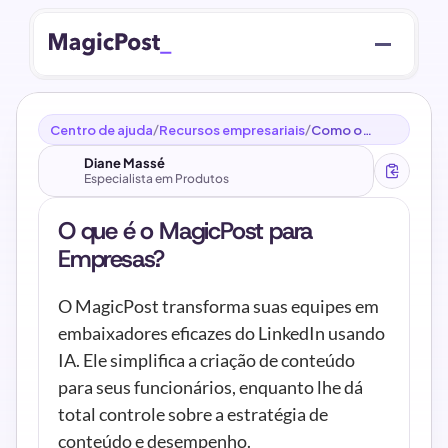
Centro de ajuda
Recursos empresariais
Como o
/
/
MagicPost
pode ajudar
Diane Massé
as empresas
Especialista em Produtos
a simplificar a
criação de
conteúdo no
O que é o MagicPost para 
LinkedIn?
Empresas?
O MagicPost transforma suas equipes em 
embaixadores eficazes do LinkedIn usando 
IA. Ele simplifica a criação de conteúdo 
para seus funcionários, enquanto lhe dá 
total controle sobre a estratégia de 
conteúdo e desempenho.