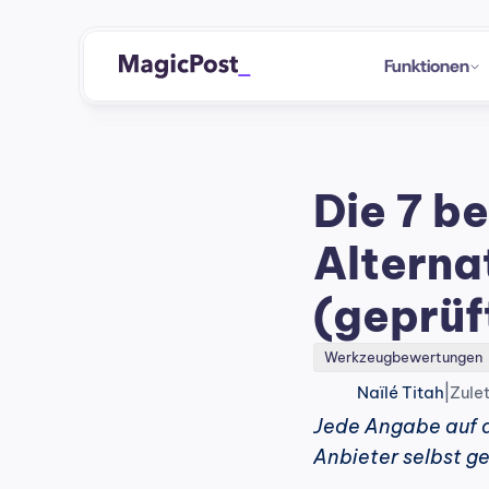
Funktionen
Die 7 b
Alternat
(geprüf
Werkzeugbewertungen
|
Naïlé Titah
Zule
Jede Angabe auf d
Anbieter selbst ge