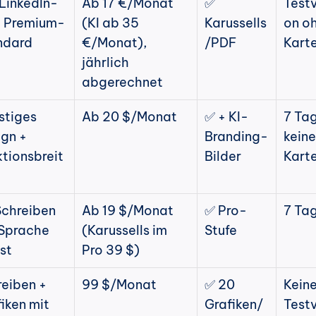
LinkedIn-
Ab 17 €/Monat 
✅ 
Testv
y Premium-
(KI ab 35 
Karussells
on oh
ndard
€/Monat), 
/PDF
Kart
jährlich 
abgerechnet
tiges 
Ab 20 $/Monat
✅ + KI-
7 Tag
gn + 
Branding-
keine 
tionsbreit
Bilder
Kart
chreiben 
Ab 19 $/Monat 
✅ Pro-
7 Ta
Sprache 
(Karussells im 
Stufe
st
Pro 39 $)
eiben + 
99 $/Monat
✅ 20 
Keine
iken mit 
Grafiken/
Testv