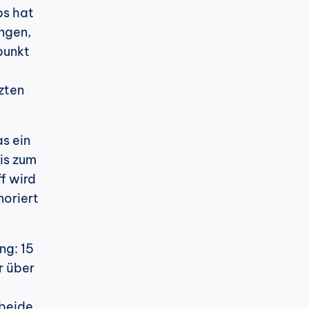
s hat 
ngen, 
unkt 
zten 
 ein 
is zum 
 wird 
oriert 
g: 15 
 über 
beide 