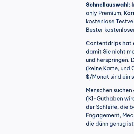
Schnellauswahl:
 
only Premium, Karus
kostenlose Testve
Bester kostenloser
Contentdrips hat e
damit Sie nicht m
und herspringen. D
(keine Karte, und C
$/Monat sind ein s
Menschen suchen a
(KI-Guthaben wird
der Schleife, die 
Engagement, Mechan
die dünn genug ist,