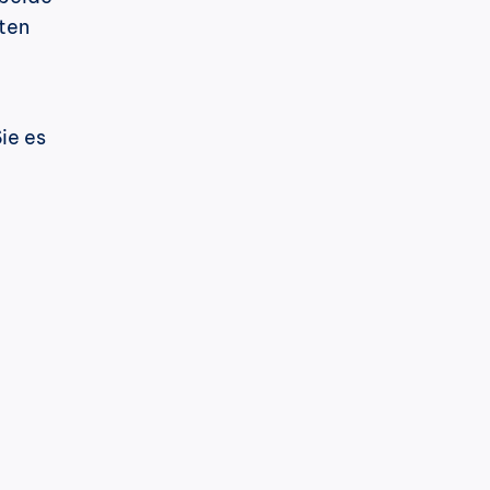
ten 
e es 
h
cPost
LinkedIn hat seinen Algorithmus 
erneut geändert. Und dieses Mal ist 
Ich bin in einer guten Position, um 