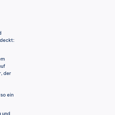
 
deckt: 
em 
uf 
 der 
so ein 
 und 