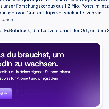
ss unser Forschungskorpus aus 1,2 Mio. Posts im letz
hnungen von Contentdrips verzeichnete, von vier 
rsonen.
er Fußabdruck; die Testversion ist der Ort, an dem Si
as du brauchst, um 
edIn zu wachsen.
reibst du in deiner eigenen Stimme, planst 
Naïlé Tita
st was funktioniert und pflegst dein 
CEO @ Magi
es spürbar.
ost
das zu wissen: