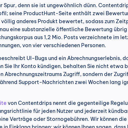
 Spur, denn sie ist ungewöhnlich dünn. Contentdrip
ofil; seine ProductHunt-Seite enthält zwei Bewertu
 völlig anderes Produkt bewertet, sodass zum Zeitp
au eine substanzielle öffentliche Bewertung übrig 
chungskorpus aus 1,2 Mio. Posts verzeichnete im let
ähnungen, von vier verschiedenen Personen.
eschreibt UI-Bugs und ein Abrechnungserlebnis, das
nn Sie Ihr Konto kündigen, behalten Sie nicht etwa b
 Abrechnungszeitraums Zugriff, sondern der Zugriff
während Support-Nachrichten zwei Wochen lang ign
ite
 von Contentdrips nennt die gegenteilige Regelun
gsrichtlinie für jeden Nutzer und jederzeit kündbar
eine Verträge oder Stornogebühren. Wir können die 
ie in Einklang bringen; wir können Ihnen sagen, dass 