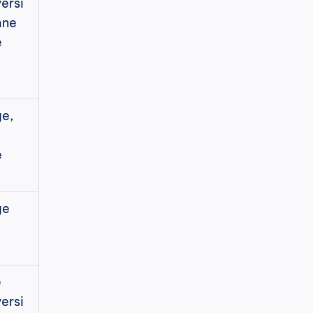
ersi
ne 
e
e, 
e
ge
 
ersi