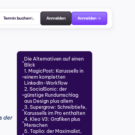
Termin buchen
Anmelden
Anmelden
Die Alternativen auf einen 
●
Blick
1. MagicPost: Karussells in 
einem kompletten 
●
LinkedIn-Workflow
2. SocialSonic: der 
günstige Rundumschlag 
●
aus Design plus allem
3. Supergrow: Schreibtiefe, 
●
Karussells im Pro enthalten
 der 
4. Kleo V3: Grafiken plus 
●
Menschen
5. Taplio: der Maximalist, 
●