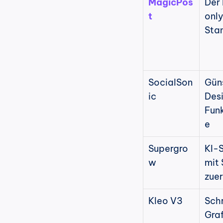
MagicPos
Der 
t
onl
Sta
SocialSon
Güns
ic
Desi
Funk
e
Supergro
KI-S
w
mit 
zuer
Kleo V3
Schr
Graf