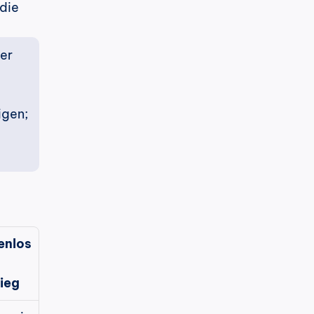
die 
er 
gen; 
enlos
tieg