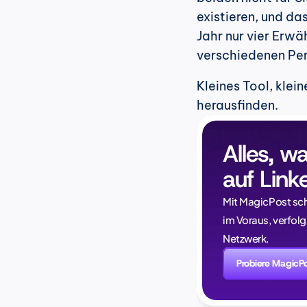
existieren, und da
Jahr nur vier Erwä
verschiedenen Pe
Kleines Tool, klein
herausfinden.
Alles, w
auf Link
Mit MagicPost sch
im Voraus, verfolg
Netzwerk.
Probiere MagicP