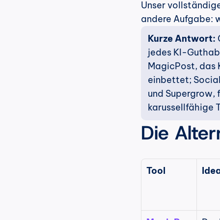
Unser vollständiges
andere Aufgabe: w
Kurze Antwort: 
jedes KI-Guthabe
MagicPost, das K
einbettet; Socia
und Supergrow, f
karussellfähige 
Die Alter
Tool
Idea