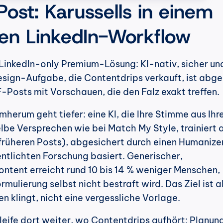
ost: Karussells in einem 
en LinkedIn-Workflow
e LinkedIn-only Premium-Lösung: KI-nativ, sicher und
esign-Aufgabe, die Contentdrips verkauft, ist abge
-Posts mit Vorschauen, die den Falz exakt treffen.
herum geht tiefer: eine KI, die Ihre Stimme aus Ihr
lbe Versprechen wie bei Match My Style, trainiert a
 früheren Posts), abgesichert durch einen Humanizer,
entlichten Forschung basiert. Generischer, 
ntent erreicht rund 10 bis 14 % weniger Menschen, 
mulierung selbst nicht bestraft wird. Das Ziel ist al
en klingt, nicht eine vergessliche Vorlage.
leife dort weiter, wo Contentdrips aufhört: Planung