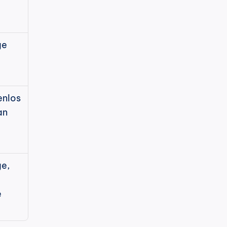
ge
enlos
an
e, 
e