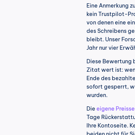
Eine Anmerkung zur
kein Trustpilot-Pr
von denen eine ein
des Schreibens gen
bleibt. Unser Fors
Jahr nur vier Erw
Diese Bewertung b
Zitat wert ist: we
Ende des bezahlten
sofort gesperrt, 
wurden.
Die 
eigene Preisse
Tage Rückerstattun
Ihre Kontoseite. K
beiden nicht für S