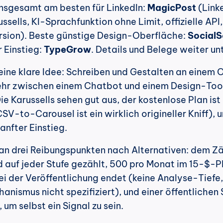
Insgesamt am besten für LinkedIn: 
MagicPost
 (Link
sells, KI-Sprachfunktion ohne Limit, offizielle API, 
rsion). Beste günstige Design-Oberfläche: 
SocialS
 Einstieg: 
TypeGrow
. Details und Belege weiter un
ine klare Idee: Schreiben und Gestalten an einem Or
ehr zwischen einem Chatbot und einem Design-Tool 
ie Karussells sehen gut aus, der kostenlose Plan ist 
SV-to-Carousel ist ein wirklich origineller Kniff), u
anfter Einstieg.
n drei Reibungspunkten nach Alternativen: dem Zäh
 auf jeder Stufe gezählt, 500 pro Monat im 15-$-Pl
bei der Veröffentlichung endet (keine Analyse-Tiefe, 
ismus nicht spezifiziert), und einer öffentlichen S
 um selbst ein Signal zu sein.