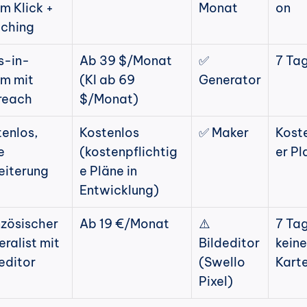
m Klick + 
Monat
on
ching
s-in-
Ab 39 $/Monat 
✅ 
7 Ta
m mit 
(KI ab 69 
Generator
reach
$/Monat)
enlos, 
Kostenlos 
✅ Maker
Kost
 
(kostenpflichtig
er Pl
eiterung
e Pläne in 
Entwicklung)
zösischer 
Ab 19 €/Monat
⚠️ 
7 Tag
ralist mit 
Bildeditor 
keine 
editor
(Swello 
Kart
Pixel)