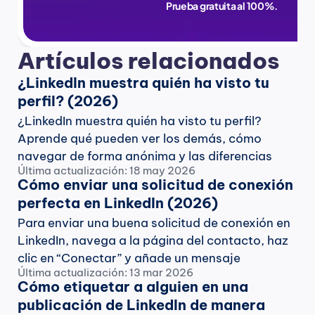
Prueba gratuita al 100%.
Artículos relacionados
¿LinkedIn muestra quién ha visto tu 
perfil? (2026)
¿LinkedIn muestra quién ha visto tu perfil? 
Aprende qué pueden ver los demás, cómo 
navegar de forma anónima y las diferencias 
Última actualización: 18 may 2026
entre las cuentas gratuitas y de pago.
Cómo enviar una solicitud de conexión 
perfecta en LinkedIn (2026)
Para enviar una buena solicitud de conexión en 
LinkedIn, navega a la página del contacto, haz 
clic en “Conectar” y añade un mensaje 
Última actualización: 13 mar 2026
personalizado. Aquí tienes algunas plantillas 
Cómo etiquetar a alguien en una 
para ti.
publicación de LinkedIn de manera 