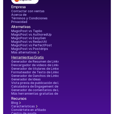
Empresa
Contactar con ventas
Acerca de
Términos y Condiciones
Privacidad
Alternativas
MagicPost vs Taplio
MagicPost vs AuthoredUp
MagicPost vs EasyGen
MagicPost vs RedactAI
MagicPost vs PerfectPost
MagicPost vs Postdrips
Más alternativas
Herramientas Gratis
Generador de Resumen de LinkedIn
Descargador de videos de LinkedIn
Generador de titulares de LinkedIn
Formateador de Texto de LinkedIn
Generador de Ganchos de LinkedIn
Generador de Ideas
Vista previa de publicación de LinkedIn
Calculadora de Engagement de LinkedIn
Generador de comentarios de LinkedIn
Más herramientas gratuitas de LinkedIn
Recursos
Blog
Características
Conviértete en afiliado
Centro de ayuda