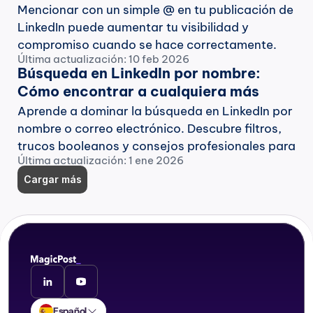
efectiva: Guía de 5 pasos
Mencionar con un simple @ en tu publicación de 
LinkedIn puede aumentar tu visibilidad y 
compromiso cuando se hace correctamente. 
Última actualización: 10 feb 2026
Pero hay algunas mejores prácticas a seguir.
Búsqueda en LinkedIn por nombre: 
Cómo encontrar a cualquiera más 
rápido y fácil
Aprende a dominar la búsqueda en LinkedIn por 
nombre o correo electrónico. Descubre filtros, 
trucos booleanos y consejos profesionales para 
Última actualización: 1 ene 2026
encontrar a cualquier persona en LinkedIn más 
rápido y conectarte como un profesional.
Cargar más
Español