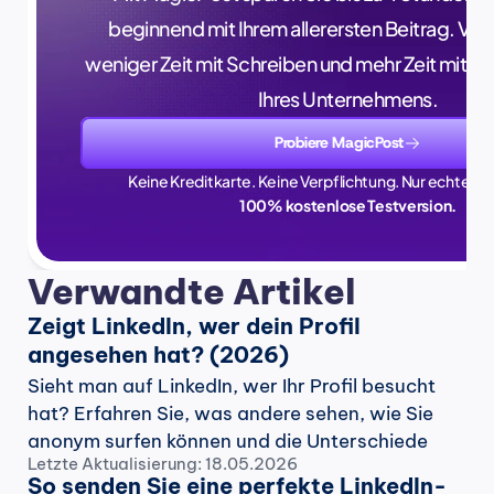
beginnend mit Ihrem allerersten Beitrag. Verb
weniger Zeit mit Schreiben und mehr Zeit mit 
Ihres Unternehmens.
Probiere MagicPost
Keine Kreditkarte. Keine Verpflichtung. Nur echte Zei
100% kostenlose Testversion.
Verwandte Artikel
Zeigt LinkedIn, wer dein Profil 
angesehen hat? (2026)
Sieht man auf LinkedIn, wer Ihr Profil besucht 
hat? Erfahren Sie, was andere sehen, wie Sie 
anonym surfen können und die Unterschiede 
Letzte Aktualisierung: 18.05.2026
zwischen kostenlosen und Premium-Konten.
So senden Sie eine perfekte LinkedIn-