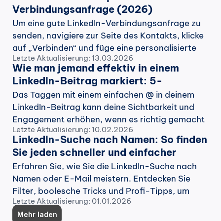
Verbindungsanfrage (2026)
Um eine gute LinkedIn-Verbindungsanfrage zu 
senden, navigiere zur Seite des Kontakts, klicke 
auf „Verbinden“ und füge eine personalisierte 
Letzte Aktualisierung: 13.03.2026
Nachricht hinzu. Hier sind einige Vorlagen für 
Wie man jemand effektiv in einem 
dich.
LinkedIn-Beitrag markiert: 5-
Schritte-Anleitung
Das Taggen mit einem einfachen @ in deinem 
LinkedIn-Beitrag kann deine Sichtbarkeit und 
Engagement erhöhen, wenn es richtig gemacht 
Letzte Aktualisierung: 10.02.2026
wird. Aber es gibt einige bewährte Praktiken, die 
LinkedIn-Suche nach Namen: So finden 
befolgt werden sollten.
Sie jeden schneller und einfacher
Erfahren Sie, wie Sie die LinkedIn-Suche nach 
Namen oder E-Mail meistern. Entdecken Sie 
Filter, boolesche Tricks und Profi-Tipps, um 
Letzte Aktualisierung: 01.01.2026
schneller jeden auf LinkedIn zu finden und wie 
ein Profi zu vernetzen.
Mehr laden