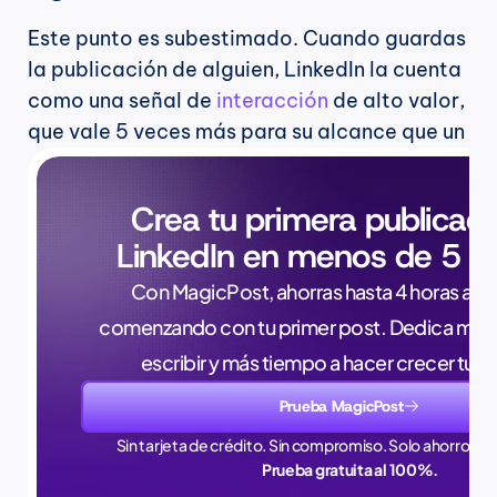
Este punto es subestimado. Cuando guardas 
la publicación de alguien, LinkedIn la cuenta 
como una señal de 
interacción
 de alto valor, 
que vale 5 veces más para su alcance que un 
Crea tu primera publicaci
LinkedIn en menos de 5 m
Con MagicPost, ahorras hasta 4 horas a la 
comenzando con tu primer post. Dedica meno
escribir y más tiempo a hacer crecer tu 
Prueba MagicPost
Sin tarjeta de crédito. Sin compromiso. Solo ahorros en
Prueba gratuita al 100%.