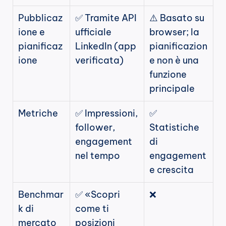
Pubblicaz
✅ Tramite API 
⚠️ Basato su 
ione e 
ufficiale 
browser; la 
pianificaz
LinkedIn (app 
pianificazion
ione
verificata)
e non è una 
funzione 
principale
Metriche
✅ Impressioni, 
✅ 
follower, 
Statistiche 
engagement 
di 
nel tempo
engagement 
e crescita
Benchmar
✅ «Scopri 
❌
k di 
come ti 
mercato
posizioni 