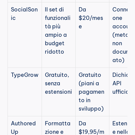
SocialSon
Il set di 
Da 
Conness
ic
funzionali
$20/mes
one 
tà più 
e
account 
ampio a 
(metodo
budget 
non 
ridotto
docume
ato)
TypeGrow
Gratuito, 
Gratuito 
Dichiara 
senza 
(piani a 
API 
estensioni
pagamen
ufficiale
to in 
sviluppo)
Authored
Formatta
Da 
Estensi
Up
zione e 
$19,95/m
e nella 