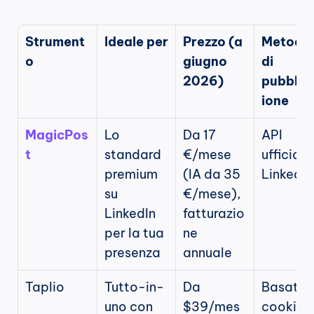
Strument
Ideale per
Prezzo (a 
Metodo 
o
giugno 
di 
2026)
pubblic
ione
MagicPos
Lo 
Da 17 
API 
t
standard 
€/mese 
ufficiale 
premium 
(IA da 35 
LinkedIn
su 
€/mese), 
LinkedIn 
fatturazio
per la tua 
ne 
presenza
annuale
Taplio
Tutto-in-
Da 
Basato s
uno con 
$39/mes
cookie/