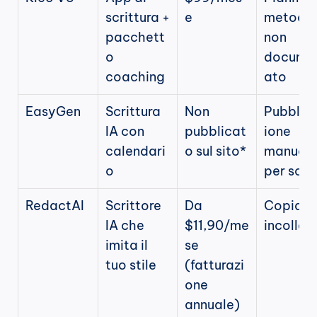
scrittura + 
e
metodo 
pacchett
non 
o 
docume
coaching
ato
EasyGen
Scrittura 
Non 
Pubblic
IA con 
pubblicat
ione 
calendari
o sul sito*
manuale
o
per scel
RedactAI
Scrittore 
Da 
Copia-
IA che 
$11,90/me
incolla
imita il 
se 
tuo stile
(fatturazi
one 
annuale)