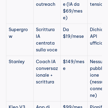
outreach
e (IA da 
tension
$69/mes
e)
Supergro
Scrittura 
Da 
Dichiara 
w
IA 
$19/mese
API 
centrata 
ufficiale
sulla voce
Stanley
Coach IA 
$149/mes
Nessuna 
conversaz
e
pubblic
ionale + 
ione 
scrittura
(nessuna
conness
ne)
Kleo V3
App di 
$99/mes
Pianifica