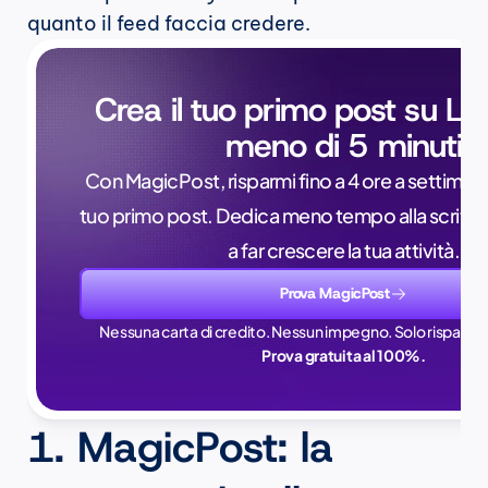
quanto il feed faccia credere.
Crea il tuo primo post su Lin
meno di 5 minuti
Con MagicPost, risparmi fino a 4 ore a settimana, 
tuo primo post. Dedica meno tempo alla scrittur
a far crescere la tua attività.
Prova MagicPost
Nessuna carta di credito. Nessun impegno. Solo risparmi 
Prova gratuita al 100%.
1. MagicPost: la 