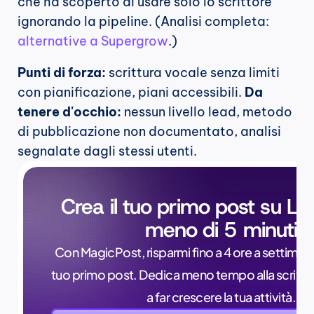
che ha scoperto di usare solo lo scrittore 
ignorando la pipeline. (Analisi completa: 
alternative a Supergrow
.)
Punti di forza:
 scrittura vocale senza limiti 
con pianificazione, piani accessibili. 
Da 
tenere d'occhio:
 nessun livello lead, metodo 
di pubblicazione non documentato, analisi 
segnalate dagli stessi utenti.
Crea il tuo primo post su Lin
meno di 5 minuti
Con MagicPost, risparmi fino a 4 ore a settimana, 
tuo primo post. Dedica meno tempo alla scrittur
a far crescere la tua attività.