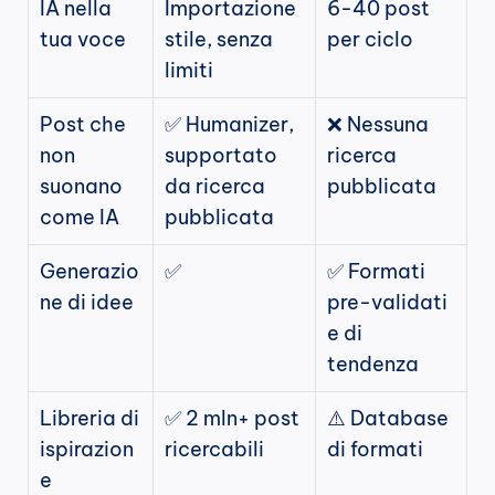
IA nella 
Importazione 
6-40 post 
tua voce
stile, senza 
per ciclo
limiti
Post che 
✅ Humanizer, 
❌ Nessuna 
non 
supportato 
ricerca 
suonano 
da ricerca 
pubblicata
come IA
pubblicata
Generazio
✅
✅ Formati 
ne di idee
pre-validati 
e di 
tendenza
Libreria di 
✅ 2 mln+ post 
⚠️ Database 
ispirazion
ricercabili
di formati
e