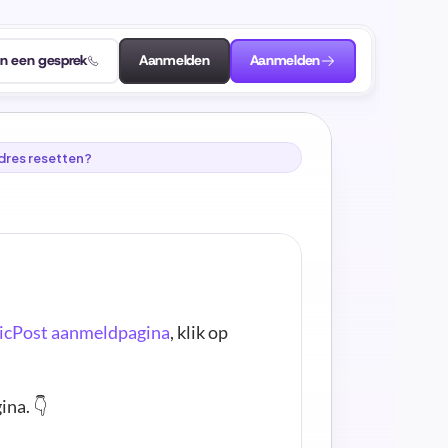
an een gesprek
Aanmelden
Aanmelden
dres resetten?
cPost aanmeldpagina
, klik op 
ina. 👇