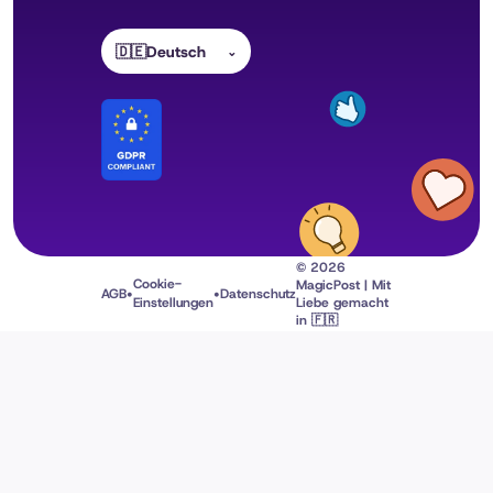
🇩🇪
Deutsch
⌄
© 2026
Cookie-
MagicPost | Mit
•
•
AGB
Datenschutz
Einstellungen
Liebe gemacht
in 🇫🇷