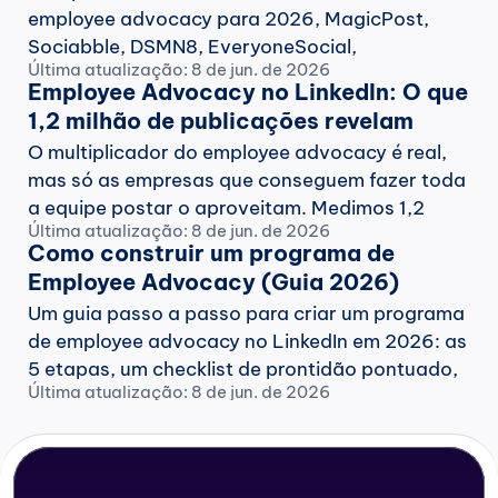
employee advocacy para 2026, MagicPost, 
Sociabble, DSMN8, EveryoneSocial, 
Última atualização: 8 de jun. de 2026
GaggleAMP e Hootsuite Amplify, em 
Employee Advocacy no LinkedIn: O que 
autenticidade de voz, foco no LinkedIn, adoção 
1,2 milhão de publicações revelam 
e segurança, com base em dados de 1,2 mi de 
(2026)
O multiplicador do employee advocacy é real, 
posts.
mas só as empresas que conseguem fazer toda 
a equipe postar o aproveitam. Medimos 1,2 
Última atualização: 8 de jun. de 2026
milhão de posts no LinkedIn para descobrir 
Como construir um programa de 
quem vence, por que o número de funcionários 
Employee Advocacy (Guia 2026)
não é o fator decisivo, e como fazer os 97% 
Um guia passo a passo para criar um programa 
silenciosos começarem a postar.
de employee advocacy no LinkedIn em 2026: as 
5 etapas, um checklist de prontidão pontuado, 
Última atualização: 8 de jun. de 2026
as métricas que importam e a única regra que 
decide se o programa dura, com base em dados 
de 1,2 milhão de posts.