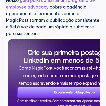
Nosso 
guia para construir um programa de 
employee advocacy
 cobre a cadência 
operacional, e ferramentas como o 
MagicPost tornam a publicação consistente 
e fiel à voz de cada um rápida o suficiente 
para sustentar.
Crie sua primeira postag
LinkedIn em menos de 5 m
Com o MagicPost, você economiza até 4 horas
começando com sua primeira postagem. Pa
tempo escrevendo e mais tempo expandindo 
Experimente o MagicPost
Sem cartão de crédito. Sem compromisso. Apenas econom
Teste gratuito de 100%.