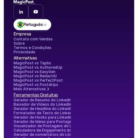
Português
Empresa
Contato com Vendas
Sobre
Termos e Condições
Privacidade
Alternativas
MagicPost vs Taplio
MagicPost vs AuthoredUp
MagicPost vs EasyGen
MagicPost vs RedactAI
MagicPost vs PerfectPost
MagicPost vs Postdrips
Mais Alternativas
Ferramentas Gratuitas
Gerador de Resumo do LinkedIn
Baixador de Vídeos do LinkedIn
Gerador de Headline do LinkedIn
Formatador de Texto do LinkedIn
Gerador de Hooks para LinkedIn
Gerador de Ideias para Postagens no LinkedIn
Visualizador de Postagens do LinkedIn
Calculadora de Engajamento do LinkedIn
Gerador de comentários do LinkedIn