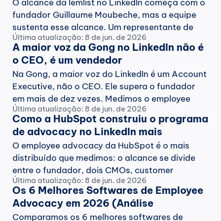
O alcance da lemlist no LinkedIn começa com o 
fundador Guillaume Moubeche, mas a equipe 
sustenta esse alcance. Um representante de 
Última atualização: 8 de jun. de 2026
vendas supera até o CEO em engagement. 
A maior voz da Gong no LinkedIn não é 
Medimos o advocacy da lemlist e o playbook de 
o CEO, é um vendedor
marca do fundador amplificada pela equipe 
Na Gong, a maior voz do LinkedIn é um Account 
vale a pena copiar.
Executive, não o CEO. Ele supera o fundador 
em mais de dez vezes. Medimos o employee 
Última atualização: 8 de jun. de 2026
advocacy da Gong e o que ele revela sobre 
Como a HubSpot construiu o programa 
onde está o seu verdadeiro talento escondido 
de advocacy no LinkedIn mais 
no LinkedIn.
distribuído
O employee advocacy da HubSpot é o mais 
distribuído que medimos: o alcance se divide 
entre o fundador, dois CMOs, customer 
Última atualização: 8 de jun. de 2026
success, vendas e times internacionais, sem 
Os 6 Melhores Softwares de Employee 
depender de uma única pessoa. Medimos tudo 
Advocacy em 2026 (Análise 
isso, asterisco da aquisição incluído, e o que 
Completa)
Comparamos os 6 melhores softwares de 
empresas de grande porte podem replicar.