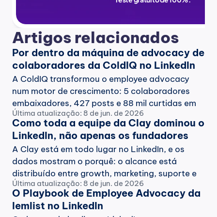
Artigos relacionados
Por dentro da máquina de advocacy de 
colaboradores da ColdIQ no LinkedIn
A ColdIQ transformou o employee advocacy 
num motor de crescimento: 5 colaboradores 
embaixadores, 427 posts e 88 mil curtidas em 
Última atualização: 8 de jun. de 2026
um ano. Medimos cada pessoa, lemos os posts 
Como toda a equipe da Clay dominou o 
e extraímos o que é genuinamente replicável da 
LinkedIn, não apenas os fundadores
agência que todo mundo copia.
A Clay está em todo lugar no LinkedIn, e os 
dados mostram o porquê: o alcance está 
distribuído entre growth, marketing, suporte e 
Última atualização: 8 de jun. de 2026
studio, com o Head of Growth postando mais 
O Playbook de Employee Advocacy da 
do que o fundador. Medimos a advocacy 
lemlist no LinkedIn
distribuída da Clay e o que vale replicar.