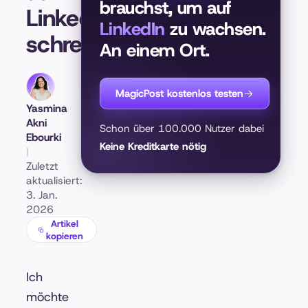
brauchst, um auf
LinkedIn
LinkedIn
zu wachsen.
schreibt
An einem Ort.
MagicPost kostenlos testen
Yasmina
Akni
Schon über 100.000 Nutzer dabei
Ebourki
Keine Kreditkarte nötig
|
Zuletzt
aktualisiert:
3. Jan.
2026
Artikel
kopieren
Ich
möchte