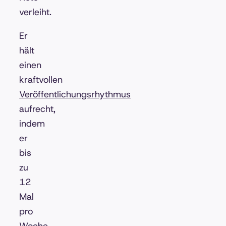
verleiht.
Er
hält
einen
kraftvollen
Veröffentlichungsrhythmus
aufrecht,
indem
er
bis
zu
12
Mal
pro