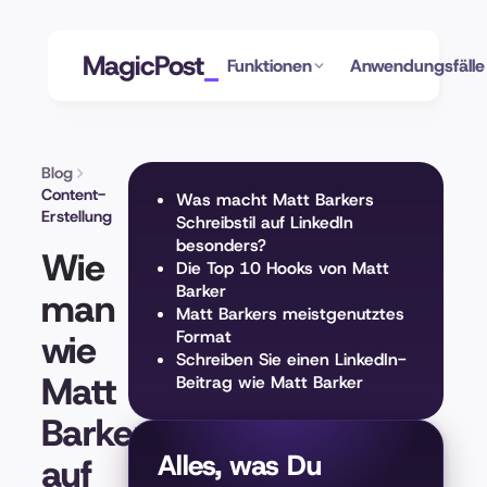
MagicPost
Funktionen
Anwendungsfälle
Blog
Content-
Was macht Matt Barkers
Erstellung
Schreibstil auf LinkedIn
besonders?
Wie
Die Top 10 Hooks von Matt
Barker
man
Matt Barkers meistgenutztes
wie
Format
Schreiben Sie einen LinkedIn-
Matt
Beitrag wie Matt Barker
Barker
Alles, was Du
auf