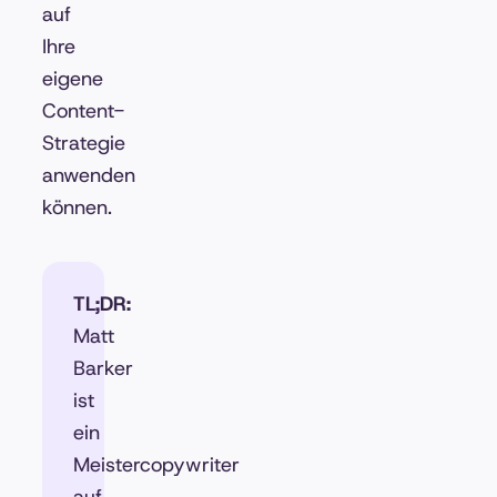
auf
Ihre
eigene
Content-
Strategie
anwenden
können.
TL;DR:
Matt
Barker
ist
ein
Meistercopywriter