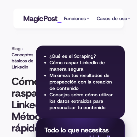
MagicPost
Funciones
Casos de uso
Blog
Conceptos
¿Qué es el Scraping?
básicos de
Cómo raspar LinkedIn de
LinkedIn
manera segura
Maximiza tus resultados de
Cómo
prospección con la creación
de contenido
raspar
Consejos sobre cómo utilizar
LinkedIn:
los datos extraídos para
personalizar tu contenido
Métodos
rápidos
Todo lo que necesitas