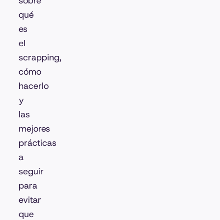
sobre
qué
es
el
scrapping,
cómo
hacerlo
y
las
mejores
prácticas
a
seguir
para
evitar
que