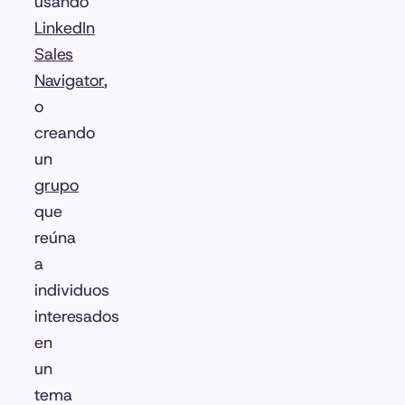
usando
LinkedIn
Sales
Navigator
,
o
creando
un
grupo
que
reúna
a
individuos
interesados
en
un
tema