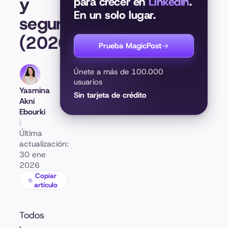
y
para crecer en
LinkedIn
.
En un solo lugar.
seguros
(2026)
Prueba MagicPost
Únete a más de 100.000
usuarios
Yasmina
Sin tarjeta de crédito
Akni
Ebourki
|
Última
actualización:
30 ene
2026
Copiar
artículo
Todos