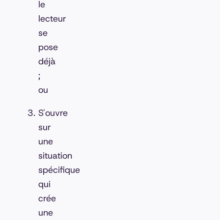
le
lecteur
se
pose
déjà
;
ou
S'ouvre
sur
une
situation
spécifique
qui
crée
une