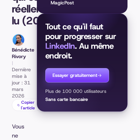
MagicPost
réellement
lu (2026)
Tout ce qu'il faut
pour progresser sur
LinkedIn
. Au même
Bénédicte
endroit.
Rivory
|
Dernière
Essayer gratuitement
mise à
jour : 31
mars
Plus de 100 000 utilisateurs
2026
Sans carte bancaire
Copier
l'article
Vous
ne