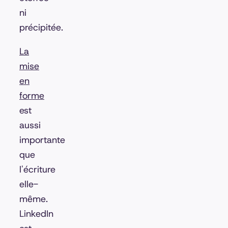
ni
précipitée.
La
mise
en
forme
est
aussi
importante
que
l'écriture
elle-
même.
LinkedIn