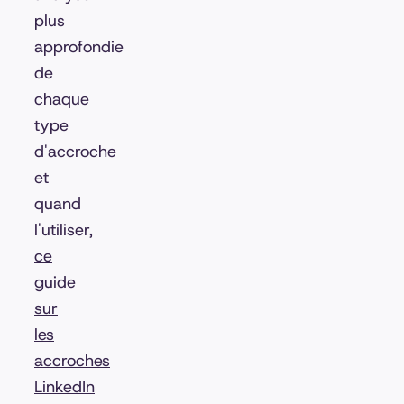
plus
approfondie
de
chaque
type
d'accroche
et
quand
l'utiliser,
ce
guide
sur
les
accroches
LinkedIn