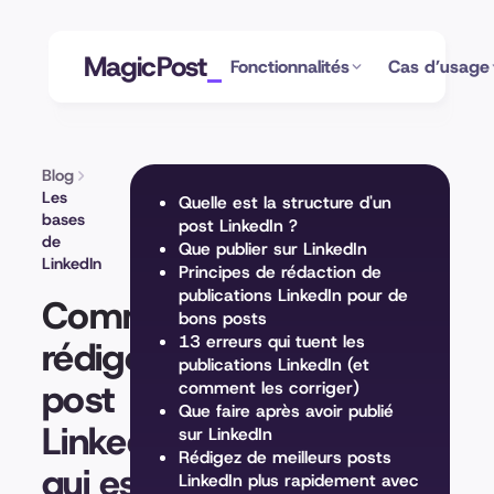
MagicPost
Fonctionnalités
Cas d’usage
Blog
Les
Quelle est la structure d'un
bases
post LinkedIn ?
de
Que publier sur LinkedIn
LinkedIn
Principes de rédaction de
publications LinkedIn pour de
Comment
bons posts
13 erreurs qui tuent les
rédiger un
publications LinkedIn (et
post
comment les corriger)
Que faire après avoir publié
LinkedIn
sur LinkedIn
Rédigez de meilleurs posts
qui est
LinkedIn plus rapidement avec