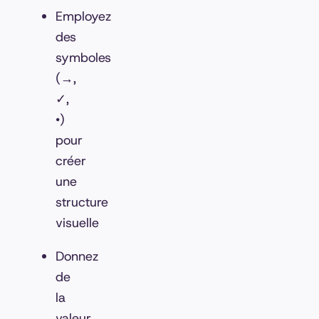
Employez
des
symboles
(→,
✓,
•)
pour
créer
une
structure
visuelle
Donnez
de
la
valeur