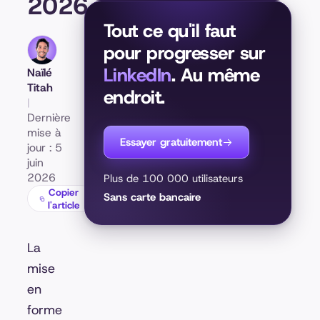
2026
Tout ce qu'il faut
pour progresser sur
LinkedIn
. Au même
Naïlé
Titah
endroit.
|
Dernière
mise à
Essayer gratuitement
jour : 5
juin
2026
Plus de 100 000 utilisateurs
Copier
Sans carte bancaire
l'article
La
mise
en
forme