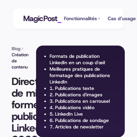
MagicPost
Fonctionnalités
Cas d’usage
Blog
Création
Formats de publication
de
LinkedIn en un coup d'œil
contenu
Meilleures pratiques de
formatage des publications
Directives
LinkedIn
1. Publications texte
de mise en
2. Publications d'images
forme des
3. Publications en carrousel
4. Publications vidéo
publications
5. LinkedIn Live
6. Publications de sondage
LinkedIn
7. Articles de newsletter