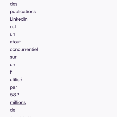
des
publications
LinkedIn
est
un
atout
concurrentiel
sur
un
fil
utilisé
par
582
millions
de