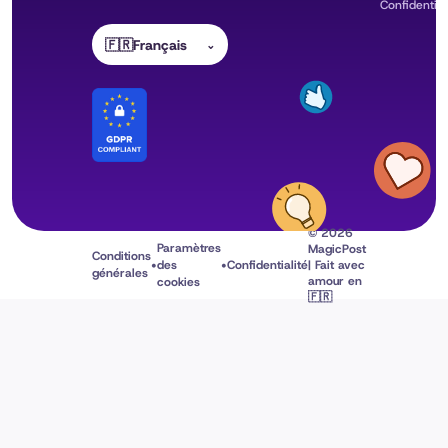
Confidential
🇫🇷
Français
⌄
© 2026
Paramètres
MagicPost
Conditions
•
•
des
Confidentialité
| Fait avec
générales
amour en
cookies
🇫🇷