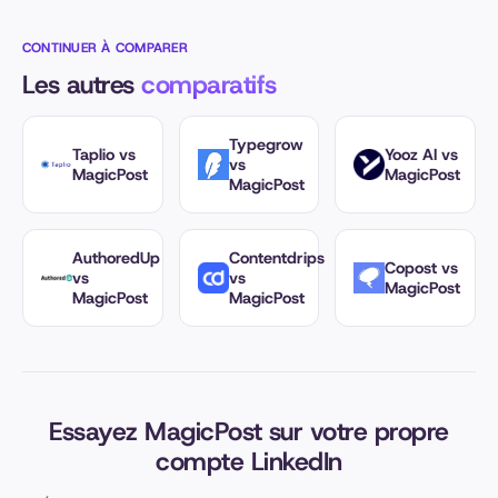
CONTINUER À COMPARER
Les autres
comparatifs
Typegrow
Taplio vs
Yooz AI vs
vs
MagicPost
MagicPost
MagicPost
AuthoredUp
Contentdrips
Copost vs
vs
vs
MagicPost
MagicPost
MagicPost
Essayez MagicPost sur votre propre
compte LinkedIn