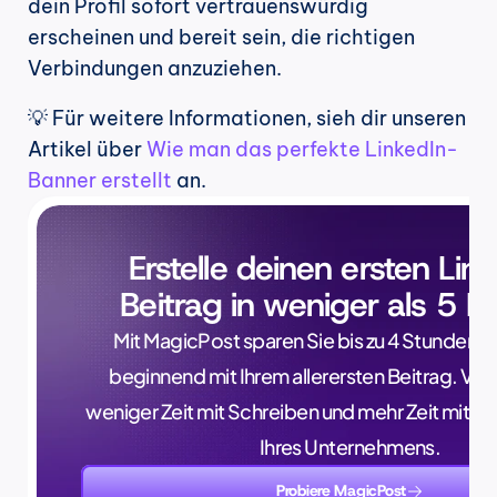
dein Profil sofort vertrauenswürdig 
erscheinen und bereit sein, die richtigen 
Verbindungen anzuziehen.
💡 Für weitere Informationen, sieh dir unseren 
Artikel über 
Wie man das perfekte LinkedIn-
Banner erstellt
 an.
Erstelle deinen ersten Lin
Beitrag in weniger als 5 M
Mit MagicPost sparen Sie bis zu 4 Stunden p
beginnend mit Ihrem allerersten Beitrag. Verb
weniger Zeit mit Schreiben und mehr Zeit mit 
Ihres Unternehmens.
Probiere MagicPost