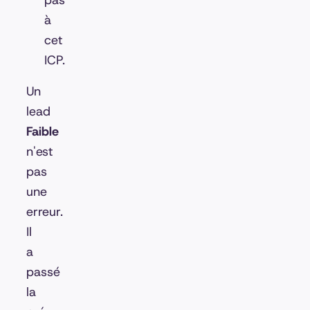
pas
à
cet
ICP.
Un
lead
Faible
n'est
pas
une
erreur.
Il
a
passé
la