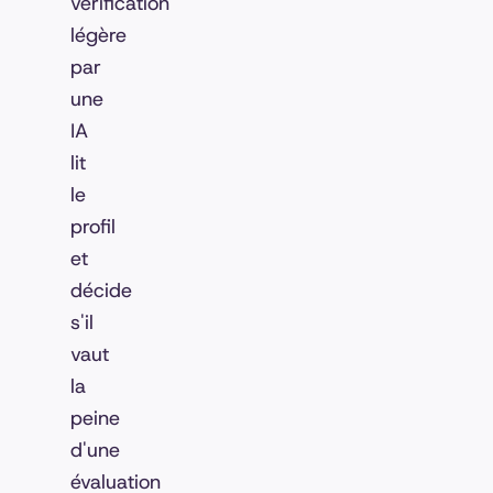
vérification
légère
par
une
IA
lit
le
profil
et
décide
s'il
vaut
la
peine
d'une
évaluation