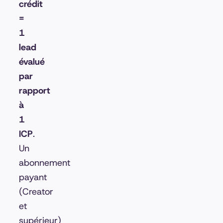
crédit
=
1
lead
évalué
par
rapport
à
1
ICP
.
Un
abonnement
payant
(Creator
et
supérieur)