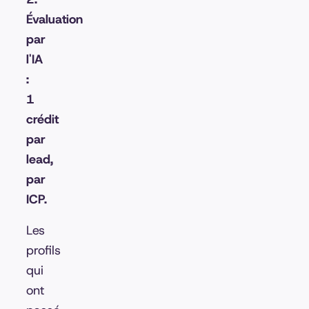
Évaluation
par
l'IA
:
1
crédit
par
lead,
par
ICP.
Les
profils
qui
ont