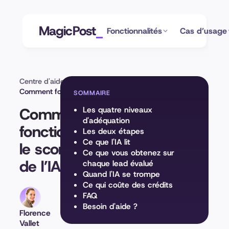
MagicPost
Fonctionnalités
Cas d’usage
Centre d'aide
Module Leads
Comment fonctionne le scoring de l’IA
SOMMAIRE
Comment
Les quatre niveaux
d'adéquation
fonctionne
Les deux étapes
Ce que l'IA lit
le scoring
Ce que vous obtenez sur
de l’IA
chaque lead évalué
Quand l'IA se trompe
Ce qui coûte des crédits
FAQ
Besoin d'aide ?
Florence
Vallet