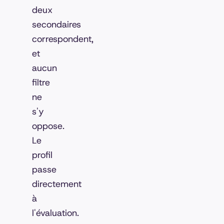
deux
secondaires
correspondent,
et
aucun
filtre
ne
s'y
oppose.
Le
profil
passe
directement
à
l'évaluation.