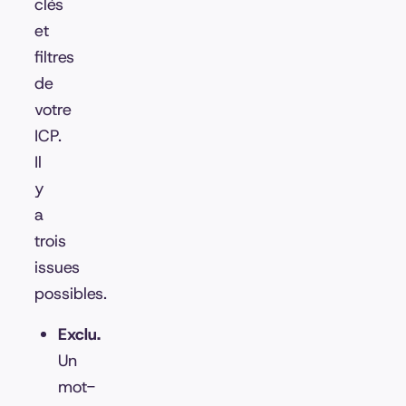
clés
et
filtres
de
votre
ICP.
Il
y
a
trois
issues
possibles.
Exclu.
Un
mot-