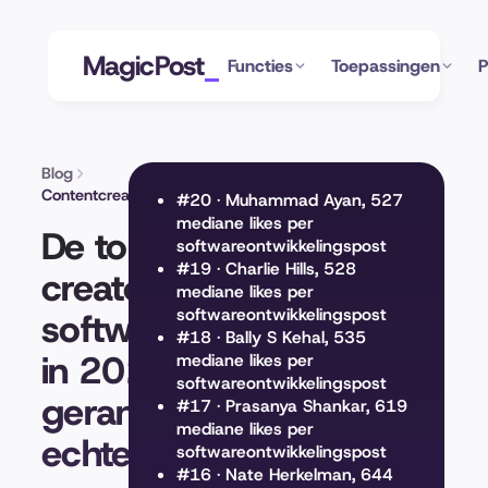
MagicPost
Functies
Toepassingen
P
Blog
Contentcreatie
#20 · Muhammad Ayan, 527
mediane likes per
De top 20 LinkedIn-
softwareontwikkelingspost
#19 · Charlie Hills, 528
creators over
mediane likes per
softwareontwikkelingspost
softwareontwikkeling
#18 · Bally S Kehal, 535
in 2026,
mediane likes per
softwareontwikkelingspost
gerangschikt op
#17 · Prasanya Shankar, 619
mediane likes per
echte impact
softwareontwikkelingspost
#16 · Nate Herkelman, 644