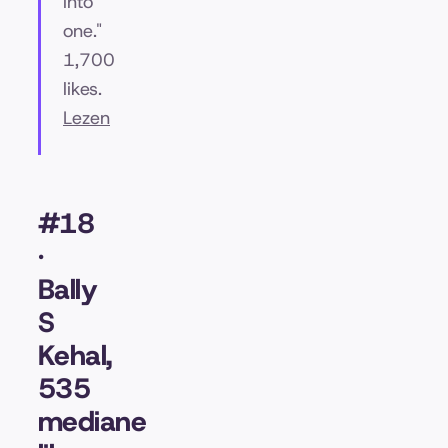
into
one."
1,700
likes.
Lezen
#18
·
Bally
S
Kehal,
535
mediane