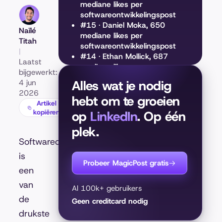
mediane likes per
softwareontwikkelingspost
#15 · Daniel Moka, 650
Naïlé
mediane likes per
Titah
softwareontwikkelingspost
|
#14 · Ethan Mollick, 687
Laatst
mediane likes per
bijgewerkt:
softwareontwikkelingspost
4 jun
Alles wat je nodig
#13 · Paul Storm, 752
2026
hebt om te groeien
mediane likes per
Artikel
softwareontwikkelingspost
kopiëren
op
LinkedIn
. Op één
#12 · Andrew Bolis, 812
plek.
mediane likes per
softwareontwikkelingspost
Softwareontwikkeling
#11 · David Heinemeier
is
Hansson, 832 mediane likes
Probeer MagicPost gratis
een
per
softwareontwikkelingspost
van
Al 100k+ gebruikers
#10 · Ruben Hassid, 844
de
Geen creditcard nodig
mediane likes per
softwareontwikkelingspost
drukste