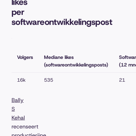
likes
per
softwareontwikkelingspost
Volgers
Mediane likes
Softwar
(softwareontwikkelingsposts)
(12 mn
16k
535
21
Bally
S
Kehal
recenseert
productierijpe