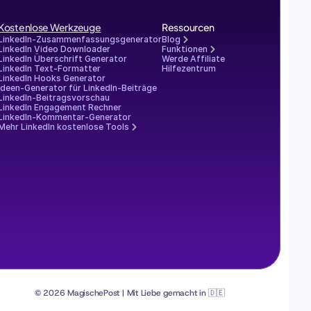
Kostenlose Werkzeuge
Ressourcen
LinkedIn-Zusammenfassungsgenerator
Blog
LinkedIn Video Downloader
Funktionen
LinkedIn Überschrift Generator
Werde Affiliate
LinkedIn Text-Formatter
Hilfezentrum
LinkedIn Hooks Generator
Ideen-Generator für LinkedIn-Beiträge
LinkedIn-Beitragsvorschau
LinkedIn Engagement Rechner
LinkedIn-Kommentar-Generator
Mehr LinkedIn kostenlose Tools
© 2026 MagischePost | Mit Liebe gemacht in 🇩🇪