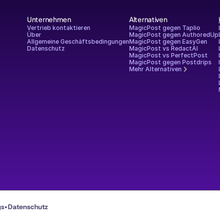
Unternehmen
Alternativen
Vertrieb kontaktieren
MagicPost gegen Taplio
Über
MagicPost gegen AuthoredUp
Allgemeine Geschäftsbedingungen
MagicPost gegen EasyGen
Datenschutz
MagicPost vs RedactAI
MagicPost vs PerfectPost
MagicPost gegen Postdrips
Mehr Alternativen
Datenschutz
gs
•