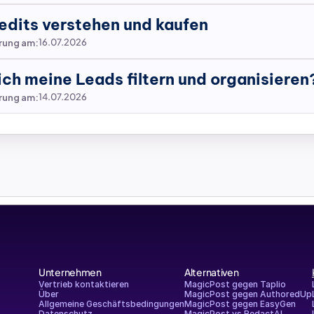
dits verstehen und kaufen
erung am:
16.07.2026
ich meine Leads filtern und organisieren
erung am:
14.07.2026
Unternehmen
Alternativen
Vertrieb kontaktieren
MagicPost gegen Taplio
Über
MagicPost gegen AuthoredUp
Allgemeine Geschäftsbedingungen
MagicPost gegen EasyGen
Datenschutz
MagicPost vs RedactAI