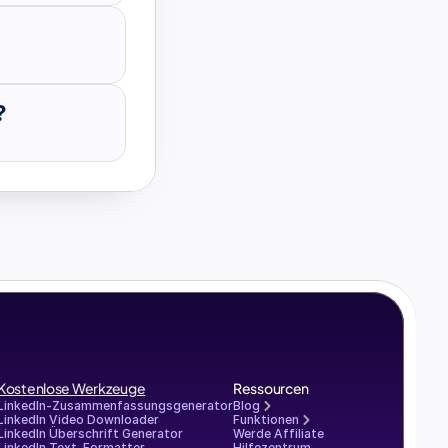
?
Kostenlose Werkzeuge
Ressourcen
LinkedIn-Zusammenfassungsgenerator
Blog
LinkedIn Video Downloader
Funktionen
LinkedIn Überschrift Generator
Werde Affiliate
LinkedIn Text-Formatter
Hilfezentrum