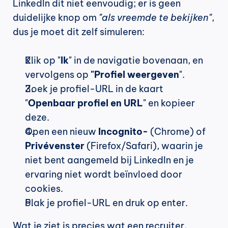
LinkedIn dit niet eenvoudig; er is geen 
duidelijke knop om 
"als vreemde te bekijken"
, 
dus je moet dit zelf simuleren:
Klik op "
Ik
" in de navigatie bovenaan, en 
vervolgens op 
"Profiel weergeven
".
Zoek je profiel-URL in de kaart 
"
Openbaar profiel en URL
" en kopieer 
deze.
Open een nieuw 
Incognito-
 (Chrome) of 
Privévenster
 (Firefox/Safari), waarin je 
niet bent aangemeld bij LinkedIn en je 
ervaring niet wordt beïnvloed door 
cookies.
Plak je profiel-URL en druk op enter.
Wat je ziet is precies wat een recruiter, 