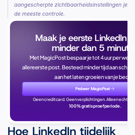
aangescherpte zichtbaarheidsinstellingen je 
de meeste controle.
Maak je eerste LinkedIn p
minder dan 5 minute
Met MagicPost bespaar je tot 4 uur per week, a
allereerste post. Besteed minder tijd aan schrijve
aan het laten groeien van je bedrijf
Probeer MagicPost
Geen creditcard. Geen verplichtingen. Alleen echte ti
100% gratis proefperiode.
Hoe LinkedIn tijdelijk 